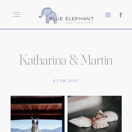
HOCHZEITSFOTOGRAFIE
MATERNITYFOTOGRAFIE
mail@blueelephantphotography.at
+43 664 75146999
Katharina & Martin
07.08.2021