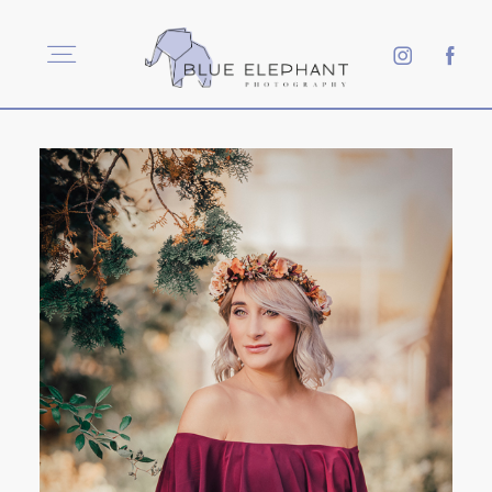
HOCHZEITSFOTOGRAFIE
MATERNITYFOTOGRAFIE
mail@blueelephantphotography.at
+43 664 75146999